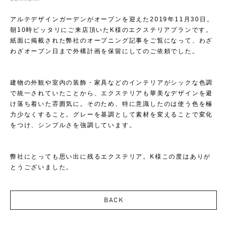
アルテデザインガーデンがオープンを迎えた2019年11月30日。
朝10時ピッタリにご来店頂いたK様のエクステリアプランです。
紙面に掲載された弊社のオープニング記事をご覧になって、わざ
わざオープン日まで外構計画を保留にしてのご依頼でした。
建物の外観や室内の装飾・家具などのインテリアがシックな色調
で統一されていたことから、エクステリアも華美なデザインを避
け落ち着いた雰囲気に。そのため、特に意識したのは使う色を極
力少なくすること。グレーを基調として素材を変えることで変化
をつけ、シンプルさを強調しています。
弊社にとっても思い出に残るエクステリア。K様この度はありが
とうございました。
BACK