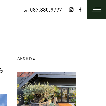
087.880.9797
tel.
ARCHIVE
ら