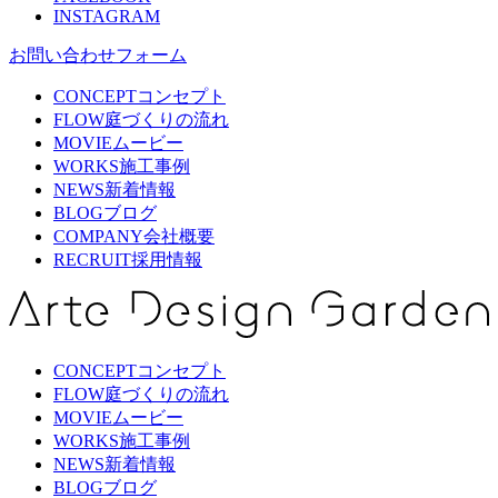
INSTAGRAM
お問い合わせフォーム
CONCEPT
コンセプト
FLOW
庭づくりの流れ
MOVIE
ムービー
WORKS
施工事例
NEWS
新着情報
BLOG
ブログ
COMPANY
会社概要
RECRUIT
採用情報
CONCEPT
コンセプト
FLOW
庭づくりの流れ
MOVIE
ムービー
WORKS
施工事例
NEWS
新着情報
BLOG
ブログ