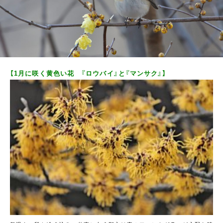
【1月に咲く黄色い花 『ロウバイ』と『マンサク』】