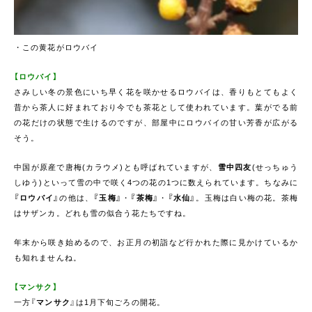
・この黄花がロウバイ
【ロウバイ】
さみしい冬の景色にいち早く花を咲かせるロウバイは、香りもとてもよく
昔から茶人に好まれており今でも茶花として使われています。葉がでる前
の花だけの状態で生けるのですが、部屋中にロウバイの甘い芳香が広がる
そう。
中国が原産で唐梅(カラウメ)とも呼ばれていますが、
雪中四友
(せっちゅう
しゆう)といって雪の中で咲く4つの花の1つに数えられています。ちなみに
『ロウバイ』
の他は、
『玉梅』
・
『茶梅』
・
『水仙』
。玉梅は白い梅の花。茶梅
はサザンカ。どれも雪の似合う花たちですね。
年末から咲き始めるので、お正月の初詣など行かれた際に見かけているか
も知れませんね。
【マンサク】
一方『
マンサク
』は1月下旬ごろの開花。