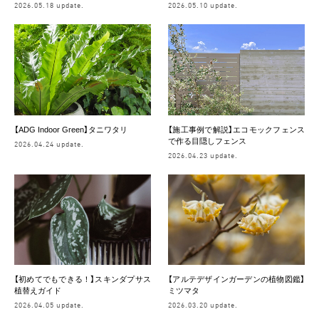
2026.05.18 update.
2026.05.10 update.
【ADG Indoor Green】タニワタリ
【施工事例で解説】エコモックフェンス
で作る目隠しフェンス
2026.04.24 update.
2026.04.23 update.
【初めてでもできる！】スキンダプサス
【アルテデザインガーデンの植物図鑑】
植替えガイド
ミツマタ
2026.04.05 update.
2026.03.20 update.