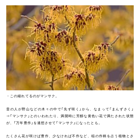
・この縮れてるのがマンサク。
昔の人が野山などの木々の中で「先ず咲く」から、なまって「まんずさく」
⇒「マンサク」とのいわれたり、満開時に芳醇な黄色い花で満たされた状態
が、「万年豊作」を連想させて「マンサク」になったとも。
たくさん花が咲けば豊作、少なければ不作など、稲の作柄を占う植物とさ