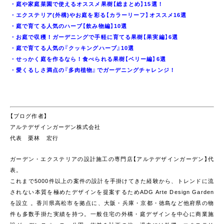
・
庭や家庭菜園で使えるオススメ果樹【総まとめ】15選！
・
エクステリア(外構)やお庭を彩る【カラーリーフ】オススメ16選
・
庭で育てる人気のハーブ【飲み物編】10選
・
お庭で収穫！ガーデニングで手軽に育てる果樹【果実編】6選
・
庭で育てる人気の『クッキングハーブ』10選
・
せっかく庭を作るなら！食べられる果樹【ベリー編】6選
・
愛くるしさ満点の『多肉植物』でガーデニングチャレンジ！
【ブログ作者】
アルテデザインガーデン株式会社
代表 栗林 宏行
ガーデン・エクステリアの設計施工の専門店【アルテデザインガーデン】代
表。
これまで5000件以上の案件の設計を手掛けてきた経験から、トレンドに流
されない本質を極めたデザインを提案するためADG Arte Design Garden
を設立 。香川県高松市を拠点に、大阪・兵庫・京都・徳島など他府県の物
件も多数手掛た実績を持つ。一般住宅の外構・庭デザインを中心に商業施