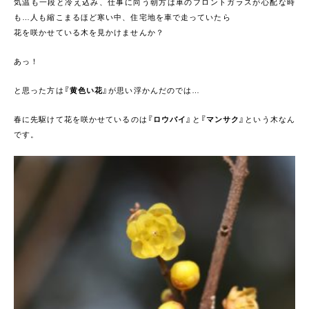
気温も一段と冷え込み、仕事に向う朝方は車のフロントガラスが心配な時
も…人も縮こまるほど寒い中、住宅地を車で走っていたら
花を咲かせている木を見かけませんか？
あっ！
と思った方は
『黄色い花』
が思い浮かんだのでは…
春に先駆けて花を咲かせているのは
『ロウバイ』
と
『マンサク』
という木なん
です。