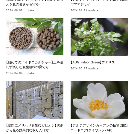
えを夏の暑さから守ろう！
ヤマアジサイ
2026.08.09 update.
2026.06.26 update.
【初めてのハイドロカルチャー】土を使
【ADG Indoor Green】プテリス
わず楽しむ観葉植物の育て方
2026.05.27 update.
2026.06.06 update.
【空間にメリハリを生むガビオン】実例
【アルテデザインガーデンの植物図鑑】
から見る効果的な取り入れ方
ゴードニア(タイワンツバキ)