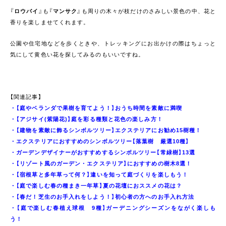
『
ロウバイ
』も『
マンサク
』も周りの木々が枝だけのさみしい景色の中、花と
香りを楽しませてくれます。
公園や住宅地などを歩くときや、トレッキングにお出かけの際はちょっと
気にして黄色い花を探してみるのもいいですね。
【関連記事】
・
【庭やベランダで果樹を育てよう！】おうち時間を素敵に満喫
・
【アジサイ(紫陽花)】庭を彩る種類と花色の楽しみ方！
・
【建物を素敵に飾るシンボルツリー】エクステリアにお勧め15樹種！
・
エクステリアにおすすめのシンボルツリー【落葉樹 厳選10種】
・
ガーデンデザイナーがおすすめするシンボルツリー【常緑樹】13選
・
【リゾート風のガーデン・エクステリア】におすすめの樹木8選！
・
【宿根草と多年草って何？】違いを知って庭づくりを楽しもう！
・
【庭で楽しむ春の種まき一年草】夏の花壇におススメの花は？
・
【春だ！芝生のお手入れをしよう！】初心者の方へのお手入れ方法
・
【庭で楽しむ春植え球根 9種】ガーデニングシーズンをながく楽しも
う！