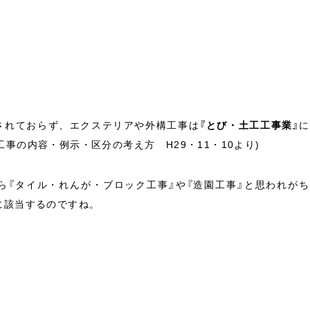
されておらず、エクステリアや外構工事は
『とび・土工工事業』
に
事の内容・例示・区分の考え方 H29・11・10より)
ら『タイル・れんが・ブロック工事』や『造園工事』と思われが
に該当するのですね。