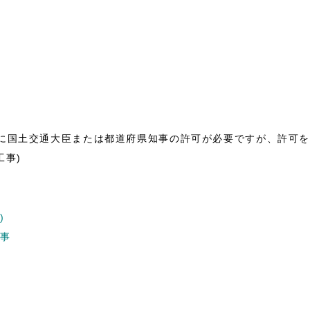
とに国土交通大臣または都道府県知事の許可が必要ですが、許可
工事)
)
工事