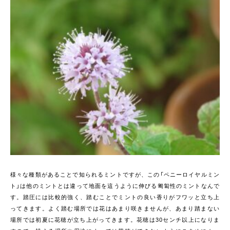
様々な種類があることで知られるミントですが、この「ペニーロイヤルミン
ト」は他のミントとは違って地面を這うように伸びる匍匐性のミントなんで
す。踏圧には比較的強く、踏むことでミントの良い香りがフワッと立ち上
ってきます。よく踏む場所では花はあまり咲きませんが、あまり踏まない
場所では初夏に花穂が立ち上がってきます。花穂は30センチ以上になりま