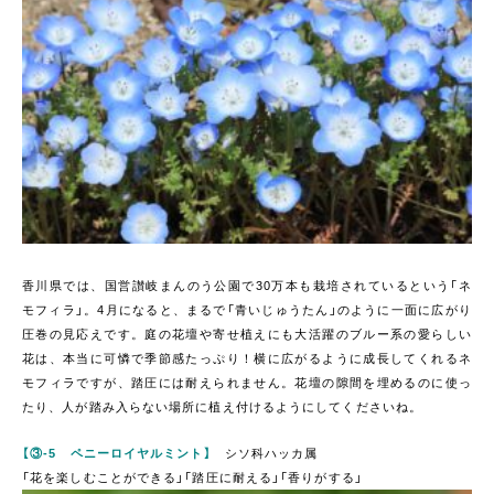
香川県では、国営讃岐まんのう公園で30万本も栽培されているという「ネ
モフィラ」。4月になると、まるで「青いじゅうたん」のように一面に広がり
圧巻の見応えです。庭の花壇や寄せ植えにも大活躍のブルー系の愛らしい
花は、本当に可憐で季節感たっぷり！横に広がるように成長してくれるネ
モフィラですが、踏圧には耐えられません。花壇の隙間を埋めるのに使っ
たり、人が踏み入らない場所に植え付けるようにしてくださいね。
【③-5 ペニーロイヤルミント】
シソ科ハッカ属
「花を楽しむことができる」「踏圧に耐える」「香りがする」