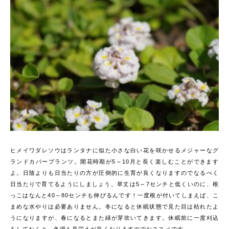
ヒメイワダレソウはランタナに似た小さな白い花を咲かせるメジャーなグ
ランドカバープランツ。開花時期が5～10月と長く楽しむことができます
よ。日陰よりも日当たりの方が圧倒的に生育が良くなりますのでなるべく
日当たりで育てるようにしましょう。草丈は5～7センチと低くいのに、根
っこはなんと40～80センチも伸びるんです！一度根が付いてしまえば、こ
まめな水やりは必要ありません。冬になると休眠状態で見た目は枯れたよ
うになりますが、春になるとまた緑が芽吹いてきます。休眠前に一度刈込
をしておくと、冬場も見栄えが良くなりますのでおススメです。