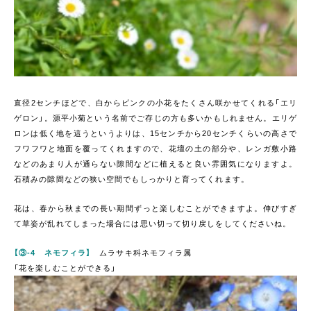
直径2センチほどで、白からピンクの小花をたくさん咲かせてくれる「エリ
ゲロン」。源平小菊という名前でご存じの方も多いかもしれません。エリゲ
ロンは低く地を這うというよりは、15センチから20センチくらいの高さで
フワフワと地面を覆ってくれますので、花壇の土の部分や、レンガ敷小路
などのあまり人が通らない隙間などに植えると良い雰囲気になりますよ。
石積みの隙間などの狭い空間でもしっかりと育ってくれます。
花は、春から秋までの長い期間ずっと楽しむことができますよ。伸びすぎ
て草姿が乱れてしまった場合には思い切って切り戻しをしてくださいね。
【③-4 ネモフィラ】
ムラサキ科ネモフィラ属
「花を楽しむことができる」