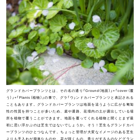
グランドカバープランツとは、その名の通り「Ground（地面）」+「cover（覆
う）」+「Plants（植物）」の事で、グラ「ウ」ンドカバープランツと表記される
こともあります。グランドカバープランツは地面を這うように広がる匍匐
性の性質を持つことが多いため、庭や通路、花壇内の土が露出している場
所を植物で覆うことができます。地面を覆ってくれる植物と聞くとまず最
初に思い浮かぶのは芝生ではないでしょうか。そう！芝生もグランドカバ
ープランツのひとつなんです。ちょっと管理が大変なイメージのある芝生
よりも手入れが簡単なものや、花が咲くもの、香りがするものなどグラン