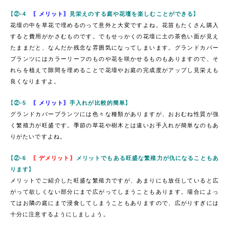
【②-4
〖メリット〗
見栄えのする庭や花壇を楽しむことができる】
花壇の中を草花で埋めるのって意外と大変ですよね。花苗もたくさん購入
すると費用がかさむものです。でもせっかくの花壇に土の茶色い面が見え
たままだと、なんだか残念な雰囲気になってしまいます。グランドカバー
プランツにはカラーリーフのものや花を咲かせるものもありますので、そ
れらを植えて隙間を埋めることで花壇やお庭の完成度がアップし見栄えも
良くなりますよ。
【②-5
〖メリット〗
手入れが比較的簡単】
グランドカバープランツには色々な種類がありますが、おおむね性質が強
く繁殖力が旺盛です。季節の草花や樹木とは違いお手入れが簡単なのもあ
りがたいですよね。
【②-6
〖デメリット〗
メリットでもある旺盛な繁殖力が仇になることもあ
ります】
メリットでご紹介した旺盛な繁殖力ですが、あまりにも放任していると広
がって欲しくない部分にまで広がってしまうこともあります。場合によっ
てはお隣の庭にまで浸食してしまうこともありますので、広がりすぎには
十分に注意するようにしましょう。