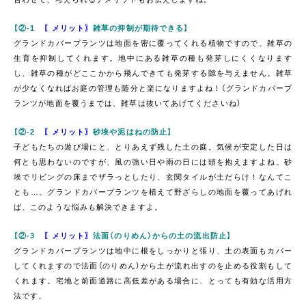
【②-1
〖メリット〗
雑草の抑制が期待できる】
グランドカバープランツは地面を密に覆ってくれる植物ですので、雑草の
生育を抑制してくれます。地中にある雑草の種も発芽しにくくなります
し、雑草の種がどここかから飛んできても発芽する隙を与えません。雑草
が少なくなればお庭の管理も随分と楽になりますよね！（グランドカバープ
ランツが地面を覆うまでは、雑草は抜いてあげてくださいね）
【②-2
〖メリット〗
砂埃や泥はねの防止】
子どもたちの遊び場にと、とりあえず残した土の庭。気候が安定した日は
何とも思わないのですが、風の強い日や雨の日には頭を抱えますよね。砂
埃でリビングの床までザラっとしたり、玄関タイルが土だらけ！なんてこ
とも…。グランドカバープランツを植えて野ざらしの地面を覆ってあげれ
ば、このような悩みも解決できますよ。
【②-3
〖メリット〗
法面（のりめん）からの土の流出防止】
グランドカバープランツは地中に根をしっかりと張り、土の表面もカバー
してくれますので法面（のりめん）から土が流れ出すのを止める役割もして
くれます。宅地と前面道路に高低差がある場合に、とっても有効な活用方
法です。