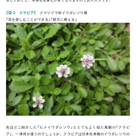
【③-2 クラピア】
クマツヅラ科イワダレソウ属
「花を楽しむことができる」「踏圧に耐える」
先ほどご紹介した「ヒメイワダレソウ」ととてもよく似た風貌の「クラピ
ア」。一体何が違うのでしょうか。クラピアは日本在来種のイワダレソウの