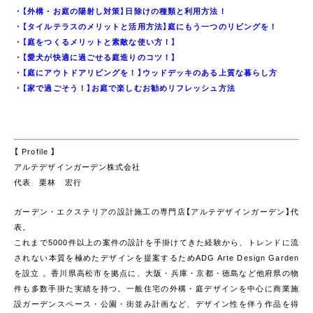
・
【外構・お庭の陽射し対策】日除けの種類と利用方法！
・
【タイルテラスのメリットと活用方法】庭にもう一つのリビングを！
・
【庭をつくるメリットと素敵な使い方！】
・
【愛犬が快適に過ごせる庭造りのコツ！】
・
【庭にアウトドアリビングを！】ウッドデッキのある上質な暮らし方
・
【家で過ごそう！】お庭で楽しむお勧めリフレッシュ方法
【 Profile 】
アルテデザインガーデン株式会社
代表 栗林 宏行
ガーデン・エクステリアの設計施工の専門店【アルテデザインガーデン】代
表。
これまで5000件以上の案件の設計を手掛けてきた経験から、トレンドに流
されない本質を極めたデザインを提案するためADG Arte Design Garden
を設立 。香川県高松市を拠点に、大阪・兵庫・京都・徳島など他府県の物
件も多数手掛た実績を持つ。一般住宅の外構・庭デザインを中心に商業施
設ガーデンスペース・公園・街並み計画など、デザイン性を伴う作品を得