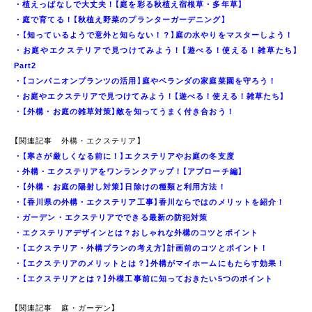
・
植えっぱなしで大丈夫！【庭を彩る秋植え宿根草・多年草】
・
庭で育てる！【秋植え野菜のプランターガーデニング】
・
【知っているようで意外と知らない！？】庭の水やりをマスターしよう！
・
お庭やエクステリアで見つけてみよう！【遊べる！使える！雑草たち】
Part2
・
【コンパニオンプランツの活用】庭やベランダの家庭菜園を守ろう！
・
お庭やエクステリアで見つけてみよう！【遊べる！使える！雑草たち】
・
【外構・お庭の雑草対策】敵を知ってうまく付き合おう！
【関連記事 外構・エクステリア】
・【寒さが厳しくなる前に！】エクステリアやお庭の冬支度
・
外構・エクステリアをワンランクアップ！【アプローチ編】
・
【外構・お庭の陽射し対策】日除けの種類と利用方法！
・
【香川県の外構・エクステリア工事】香川ならではのメリットを紹介！
・
ガーデン・エクステリアでできる最新の防犯対策
・
エクステリアデザインとは？おしゃれな外構のコツとポイント
・
【エクステリア・外構プランの考え方】計画前のコツとポイント！
・
【エクステリアのメリットとは？】外構がマイホームにもたらす効果！
・
【エクステリアとは？】外構工事前に知っておきたい5つのポイント
【関連記事 庭・ガーデン】