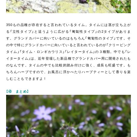
350もの品種が存在すると言われているタイム。タイムには茎が立ち上が
る「立性タイプ」と這うように広がる「匍匐性タイプ」の2タイプがありま
す。グランドカバーに向いているのはもちろん「匍匐性のタイプ」です。そ
の中で特にグランドカバーに向いていると言われているのが「クリーピング
タイム」「タイム・ロンギカウリス」「レイタータイム」の３種類。中でも「レ
イタータイム」は、近年登場した新品種でグランドカバー用に開発されたも
のなんです。タイムの中でも比較的踏み付けに強く、成長も旺盛です。も
ちろんハーブですので、お風呂に浮かべたりハーブティーとして香りを楽
しむこともできますよ！
【④ まとめ】