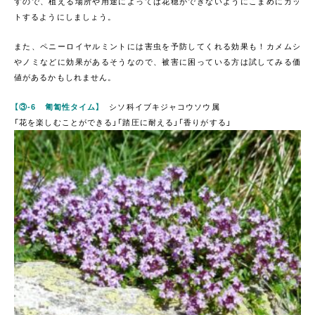
すので、植える場所や用途によっては花穂ができないようにこまめにカッ
トするようにしましょう。
また、ペニーロイヤルミントには害虫を予防してくれる効果も！カメムシ
やノミなどに効果があるそうなので、被害に困っている方は試してみる価
値があるかもしれません。
【③-6 匍匐性タイム】
シソ科イブキジャコウソウ属
「花を楽しむことができる」「踏圧に耐える」「香りがする」