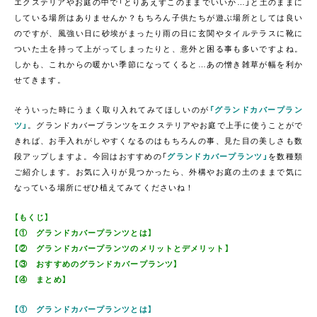
エクステリアやお庭の中で「とりあえずこのままでいいか…」と土のままに
している場所はありませんか？もちろん子供たちが遊ぶ場所としては良い
のですが、風強い日に砂埃がまったり雨の日に玄関やタイルテラスに靴に
ついた土を持って上がってしまったりと、意外と困る事も多いですよね。
しかも、これからの暖かい季節になってくると…あの憎き雑草が幅を利か
せてきます。
そういった時にうまく取り入れてみてほしいのが
「グランドカバープラン
ツ」
。グランドカバープランツをエクステリアやお庭で上手に使うことがで
きれば、お手入れがしやすくなるのはもちろんの事、見た目の美しさも数
段アップしますよ。今回はおすすめの「
グランドカバープランツ」
を数種類
ご紹介します。お気に入りが見つかったら、外構やお庭の土のままで気に
なっている場所にぜひ植えてみてくださいね！
【もくじ】
【① グランドカバープランツとは】
【② グランドカバープランツのメリットとデメリット】
【③ おすすめのグランドカバープランツ】
【④ まとめ】
【① グランドカバープランツとは】