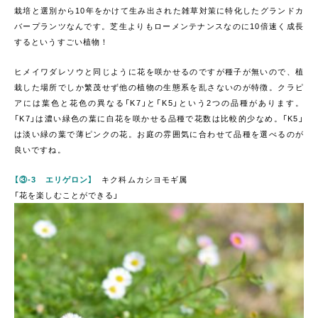
栽培と選別から10年をかけて生み出された雑草対策に特化したグランドカ
バープランツなんです。芝生よりもローメンテナンスなのに10倍速く成長
するというすごい植物！
ヒメイワダレソウと同じように花を咲かせるのですが種子が無いので、植
栽した場所でしか繁茂せず他の植物の生態系を乱さないのが特徴。クラピ
アには葉色と花色の異なる「K7」と「K5」という2つの品種があります。
「K7」は濃い緑色の葉に白花を咲かせる品種で花数は比較的少なめ。「K5」
は淡い緑の葉で薄ピンクの花。お庭の雰囲気に合わせて品種を選べるのが
良いですね。
【③-3 エリゲロン】
キク科ムカシヨモギ属
「花を楽しむことができる」