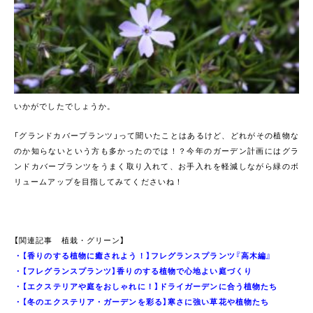
いかがでしたでしょうか。
「グランドカバープランツ」って聞いたことはあるけど、どれがその植物な
のか知らないという方も多かったのでは！？今年のガーデン計画にはグラ
ンドカバープランツをうまく取り入れて、お手入れを軽減しながら緑のボ
リュームアップを目指してみてくださいね！
【関連記事 植栽・グリーン】
・
【香りのする植物に癒されよう！】フレグランスプランツ『高木編』
・
【フレグランスプランツ】香りのする植物で心地よい庭づくり
・
【エクステリアや庭をおしゃれに！】ドライガーデンに合う植物たち
・
【冬のエクステリア・ガーデンを彩る】寒さに強い草花や植物たち